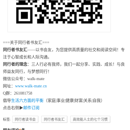
===关于同行者书友汇===
同行者书友汇
——以书会友，为您提供高质量的社交和阅读空间！专
注于心智成长和人际沟通。
同行者的理念
：三人行必有我师，我们一起分享、实践、成长！与良
师益友同行，与梦想同行！
微信公众号：walk-mate
网址：
www.walk-mate.cn
Q群：261081758
倡导
生活六方面的平衡
（家庭|事业|健康|财富|关系|自我）
点击右侧▶
邮件订阅
标签:
同行者读书会
同行者书友汇
高效能人士的七个习惯